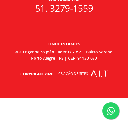
51. 3279-1559
Back Light
Front Light
PDV
Letra Caixa
ONDE ESTAMOS
Rua Engenheiro João Luderitz - 394 | Bairro Sarandi
Adesivo
Porto Alegre - RS | CEP: 91130-050
Sinalização Interna
CRIAÇÃO DE SITES
COPYRIGHT 2020